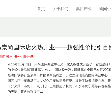
首页
关于我们
集团产业
新闻中
旺基崇尚国际店火热开业——超强性价比引百
崇尚国际
,
开业
,
顺旺基
2016年10月31日，崇尚国际商业中心又一家大型餐饮开业了！它就是绵
的中式快餐品牌“顺旺基”。作为中国快餐十强，顺旺基在全国已有近200
是绵阳快餐行业最具口碑的领军品牌之一。这次落地崇尚国际商业中心，
国际片区中餐市场空白，优化了餐饮消费环境、提升了快餐消费品质。开
十分火爆，不到十二点，门口已经排起了长龙，不少市民宁愿等待也要品
的美味，其火热程度可…