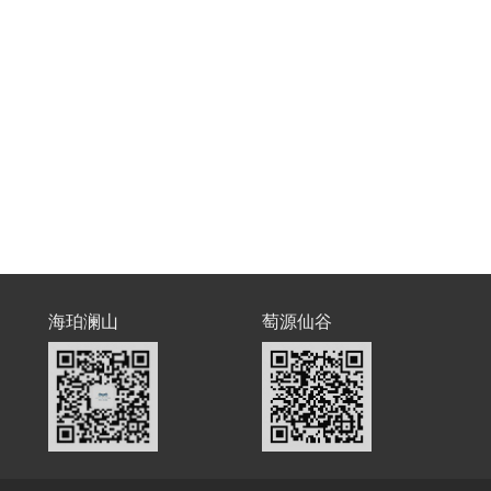
海珀澜山
萄源仙谷