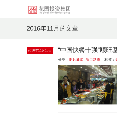
2016年11月的文章
“中国快餐十强”顺
2016年11月15日
分类：
图片新闻
,
项目动态
标签：