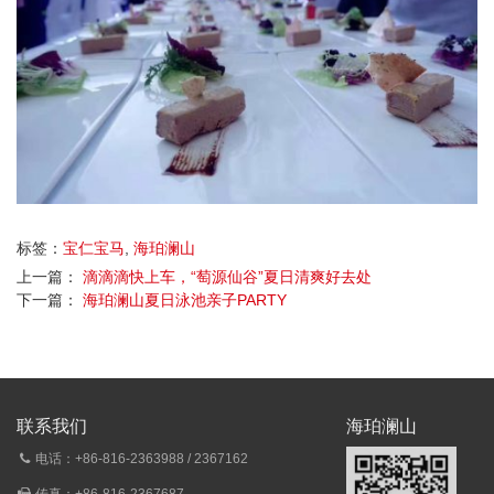
标签：
宝仁宝马
,
海珀澜山
上一篇：
滴滴滴快上车，“萄源仙谷”夏日清爽好去处
下一篇：
海珀澜山夏日泳池亲子PARTY
联系我们
海珀澜山
电话：+86-816-2363988 / 2367162
传真：+86-816-2367687