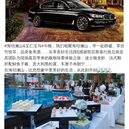
#海珀澜山&宝仁宝马#今晚，我们相聚海珀澜山，寻一处静谧、享丝
竹悦耳、品美食美酒……乐享美好生活[耶]感谢凯宾斯基行政总厨及
其团队为现场嘉宾带来的极致味蕾体验之旅：波士顿龙虾、法式鹅
肝配鲟鱼子酱、意大利黑松露、车厘子布朗宁……
在海珀澜山，比您想象中更美好的生活，从此刻开始
。